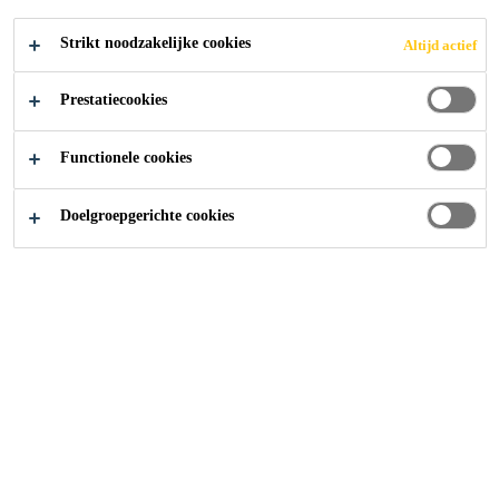
Strikt noodzakelijke cookies
Altijd actief
Prestatiecookies
Functionele cookies
Doelgroepgerichte cookies
Regupol
Meer dan 40 jaar geleden werd het internationaal bekende
product Regupol® ontwikkeld door BSW en wordt
tegenwoordig over de hele wereld
toegepast. Oorspronkelijk was Regupol® een combinatie
van rubbergranulaat of vezels en