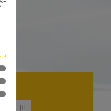
igen.
w
ctief