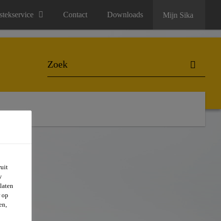
stekservice
Contact
Downloads
Mijn Sika
uit
w
laten
r op
en,