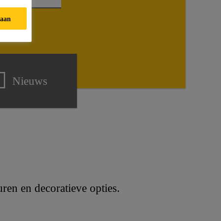
taan
Nieuws
uren en decoratieve opties.
!