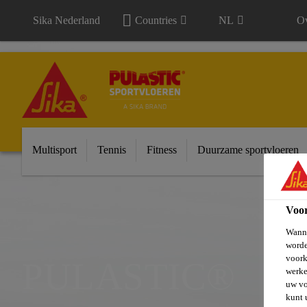
Sika Nederland
Countries
NL
Ov
Multisport
Tennis
Fitness
Duurzame sportvloeren
Voo
Wanne
worde
voork
PULASTIC®
werke
uw vo
kunt 