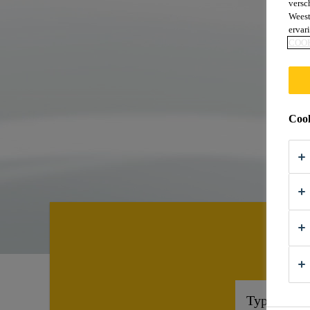
versc
Weest
ervar
COO
Cook