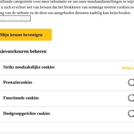
hillende categorieën voor meer informatie en om onze standaardinstellingen te wijz
 u zich er echter wel van bewust dat het blokkeren van sommige soorten cookies u
ing van de website en de door ons aangeboden diensten nadelig kan beïnvloeden.
KIEVERKLARING
Mijn keuzes bevestigen
ievoorkeuren beheren
Strikt noodzakelijke cookies
Altijd a
Prestatiecookies
Functionele cookies
Wij helpen u graag!
Doelgroepgerichte cookies