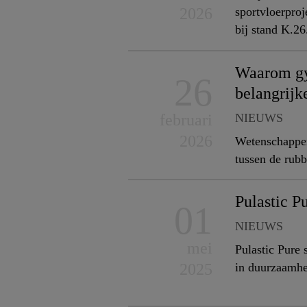
2026
sportvloerpro
bij stand K.26
Waarom gy
26
belangrijke
NIEUWS
februari
2026
Wetenschappers
tussen de rub
Pulastic P
01
NIEUWS
mei
Pulastic Pure
2025
in duurzaamhe