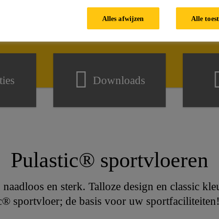
Alles afwijzen
Alle toes
ties
Downloads
Pulastic® sportvloeren
naadloos en sterk. Talloze design en classic kle
 sportvloer; de basis voor uw sportfaciliteiten