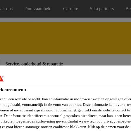
er ons
Duurzaamheid
Carrière
Sika partners
Be
Service, onderhoud & reparatie
rkeurenmenu
er u een website bezoekt, kan er informatie in uw browser worden opgeslagen of er
n opgehaald, voornamelijk in de vorm van cookies. Deze informatie kan over u, u
euren of uw apparaat zijn en wordt voornamelijk gebruikt om de website correct te 
n. De informatie identificeert u normaal gesproken niet direct, maar kan u een bete
orkeuren toegesneden surfervaring geven. Omdat we uw recht op privacy respecter
u er voor kiezen sommige soorten cookies te blokkeren. Klik op de namen voor de