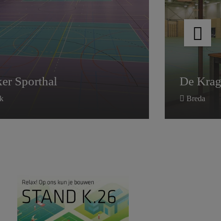
De Krag
er Sporthal
er Sporthal
De Krag
k
Breda