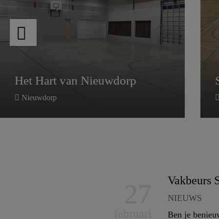
De
Braak
Het Hart van Nieuwdorp
-
Helmond
Het Hart van Nieuwdorp
Helmond
Nieuwdorp
Vakbeurs 
27
NIEUWS
februari
Ben je benieuw