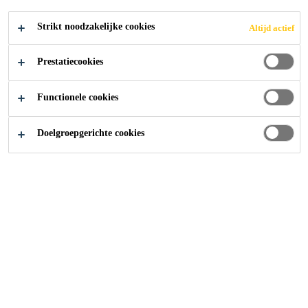
Algemene inkoopvoorwaarden NL
Wettelijk document
Strikt noodzakelijke cookies
Altijd actief
PDF - 57 KB (NL)
Prestatiecookies
Algemene voorwaarden Sika Nederland
Functionele cookies
Wettelijk document
PDF - 85 KB (NL)
Doelgroepgerichte cookies
CO2 Bewust Certificaat Niveau 3
Wettelijk document
PDF - 123 KB (NL)
DEKRA VCA** 2017/6.0 certificaat
Wettelijk document
PDF - 2 MB (NL)