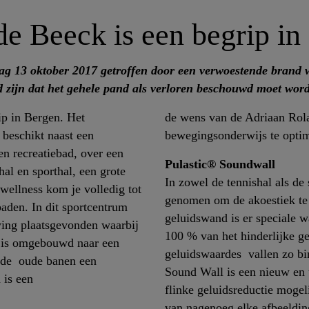
e Beeck is een begrip in
jdag 13 oktober 2017 getroffen door een verwoestende brand 
d zijn dat het gehele pand als verloren beschouwd moet wor
ip in Bergen. Het
de wens van de Adriaan Rol
beschikt naast een
bewegingsonderwijs te optima
n recreatiebad, over een
Pulastic® Soundwall
al en sporthal, een grote
In zowel de tennishal als de
e wellness kom je volledig tot
genomen om de akoestiek te
baden. In dit sportcentrum
geluidswand is er speciale
wing plaatsgevonden waarbij
100 % van het hinderlijke g
n is omgebouwd naar een
geluidswaardes vallen zo bi
n de oude banen een
Sound Wall is een nieuw en
 is een
flinke geluidsreductie mogel
van nagenoeg elke afbeelding