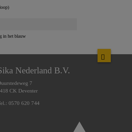
loop)
g in het blauw
Sika Nederland B.V.
uurstedeweg 7
418 CK Deventer
el.:
0570 620 744