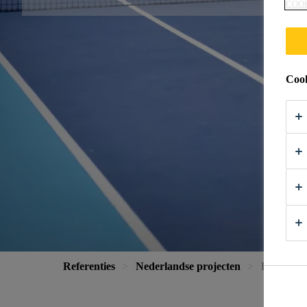
COO
Cook
Referenties
Nederlandse projecten
De Beeck 