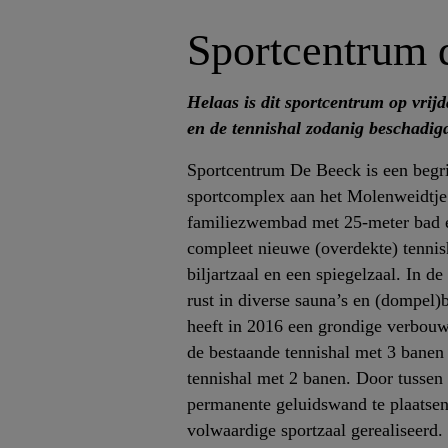
Sportcentrum d
Helaas is dit sportcentrum op vri
en de tennishal zodanig beschadig
Sportcentrum De Beeck is een begr
sportcomplex aan het Molenweidtje 
familiezwembad met 25-meter bad e
compleet nieuwe (overdekte) tennish
biljartzaal en een spiegelzaal. In d
rust in diverse sauna’s en (dompel)
heeft in 2016 een grondige verbou
de bestaande tennishal met 3 bane
tennishal met 2 banen. Door tusse
permanente geluidswand te plaatsen
volwaardige sportzaal gerealiseerd.