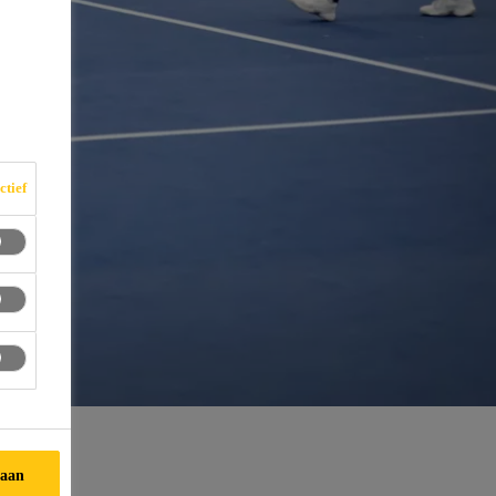
ctief
taan