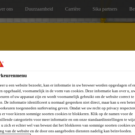
er ons
Duurzaamheid
Carrière
Sika partners
Be
Service, onderhoud & reparatie
rkeurenmenu
er u een website bezoekt, kan er informatie in uw browser worden opgeslagen of er
n opgehaald, voornamelijk in de vorm van cookies. Deze informatie kan over u, u
euren of uw apparaat zijn en wordt voornamelijk gebruikt om de website correct te 
n. De informatie identificeert u normaal gesproken niet direct, maar kan u een bete
orkeuren toegesneden surfervaring geven. Omdat we uw recht op privacy respecter
u er voor kiezen sommige soorten cookies te blokkeren. Klik op de namen voor de
ERGEN
hillende categorieën voor meer informatie en om onze standaardinstellingen te wijz
 u zich er echter wel van bewust dat het blokkeren van sommige soorten cookies u
ing van de website en de door ons aangeboden diensten nadelig kan beïnvloeden.