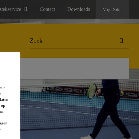
stekservice
Contact
Downloads
Mijn Sika
uit
w
laten
r op
en,
igen.
w