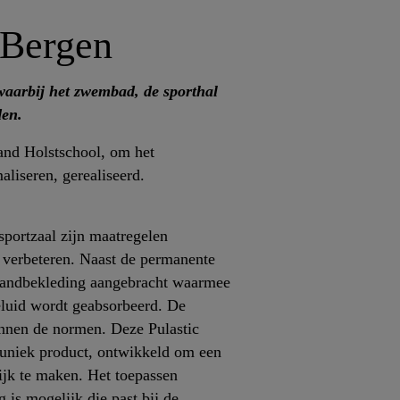
 Bergen
waarbij het zwembad, de sporthal
den.
and Holstschool, om het
liseren, gerealiseerd.
 sportzaal zijn maatregelen
 verbeteren. Naast de permanente
 wandbekleding aangebracht waarmee
eluid wordt geabsorbeerd. De
nnen de normen. Deze Pulastic
 uniek product, ontwikkeld om een
ijk te maken. Het toepassen
 is mogelijk die past bij de