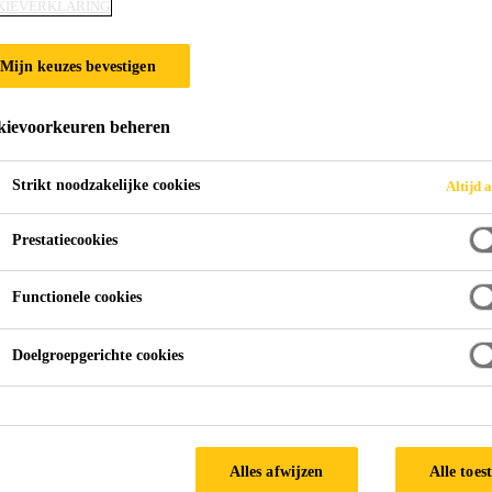
KIEVERKLARING
Mijn keuzes bevestigen
ievoorkeuren beheren
Strikt noodzakelijke cookies
Altijd a
Prestatiecookies
Functionele cookies
Doelgroepgerichte cookies
- Bergen
Alles afwijzen
Alle toes