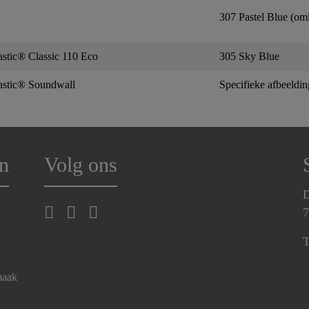
307 Pastel Blue (om
astic® Classic 110 Eco
305 Sky Blue
astic® Soundwall
Specifieke afbeeldin
n
Volg ons
D
7
T
maak