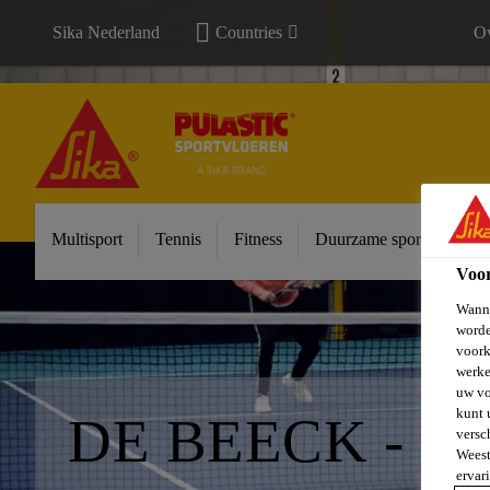
Sika Nederland
Countries
Ov
Multisport
Tennis
Fitness
Duurzame sportvloeren
Voo
Wanne
worde
voork
werke
uw vo
kunt 
DE BEECK - B
versc
Weest
ervar