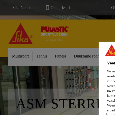
Sika Nederland
Countries
Ov
Multisport
Tennis
Fitness
Duurzame sportvloeren
Voo
Wanne
worde
voork
werke
uw vo
kunt 
ASM STERREN
versc
Weest
ervar