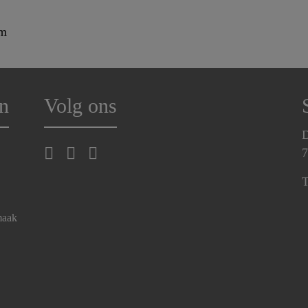
am
n
Volg ons
D
7
T
maak