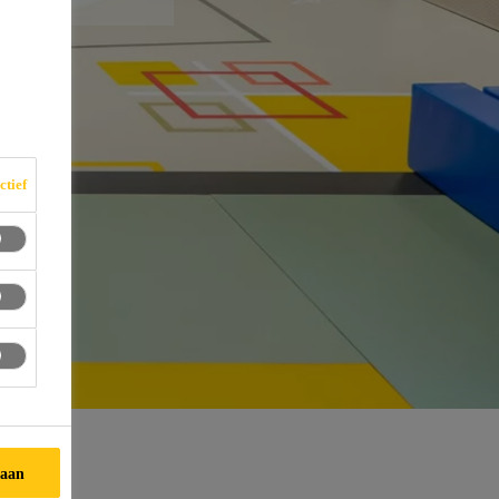
ctief
taan