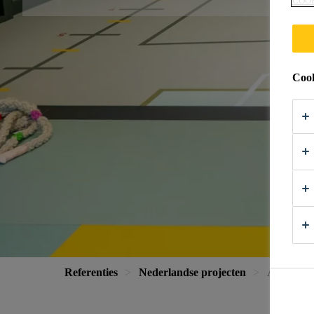
COO
Cook
Referenties
Nederlandse projecten
ASM Zeve