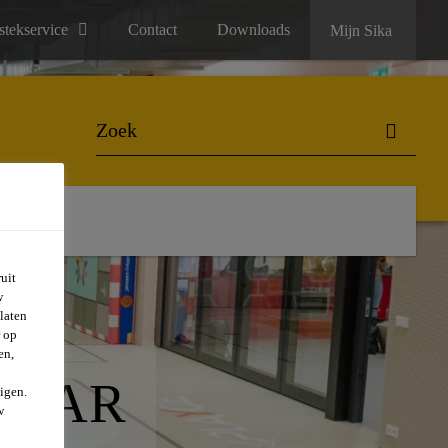
stekservice
Contact
Downloads
Mijn Sika
uit
w
laten
r op
en,
NAAR
igen.
w