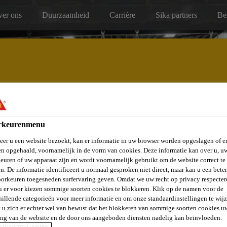
er ons
Duurzaamheid
Carrière
Sika partners
Be
Service, onderhoud & reparatie
rkeurenmenu
er u een website bezoekt, kan er informatie in uw browser worden opgeslagen of er
n opgehaald, voornamelijk in de vorm van cookies. Deze informatie kan over u, u
euren of uw apparaat zijn en wordt voornamelijk gebruikt om de website correct te 
n. De informatie identificeert u normaal gesproken niet direct, maar kan u een bete
orkeuren toegesneden surfervaring geven. Omdat we uw recht op privacy respecter
u er voor kiezen sommige soorten cookies te blokkeren. Klik op de namen voor de
SCHOOL - ZEVE
hillende categorieën voor meer informatie en om onze standaardinstellingen te wijz
 u zich er echter wel van bewust dat het blokkeren van sommige soorten cookies u
ing van de website en de door ons aangeboden diensten nadelig kan beïnvloeden.