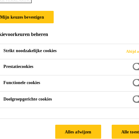
KIEVERKLARING
Mijn keuzes bevestigen
ievoorkeuren beheren
Strikt noodzakelijke cookies
Altijd a
Prestatiecookies
Functionele cookies
Doelgroepgerichte cookies
naar
Alles afwijzen
Alle toes