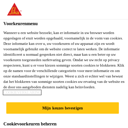
Voorkeurenmenu
Wanneer u een website bezoekt, kan er informatie in uw browser worden
opgeslagen of eruit worden opgehaald, voornamelijk in de vorm van cookies.
MFC DE TIRREL
Deze informatie kan over u, uw voorkeuren of uw apparaat zijn en wordt
voornamelijk gebruikt om de website correct te laten werken. De informatie
identificeert u normaal gesproken niet direct, maar kan u een beter op uw
WINSUM
voorkeuren toegesneden surfervaring geven. Omdat we uw recht op privacy
respecteren, kunt u er voor kiezen sommige soorten cookies te blokkeren. Klik
op de namen voor de verschillende categorieën voor meer informatie en om
EEN SPORTVLOER VOOR ALLE
onze standaardinstellingen te wijzigen. Weest u zich er echter wel van bewust
GEBRUIKERS:
VAN PEUTER TOT
dat het blokkeren van sommige soorten cookies uw ervaring van de website en
de door ons aangeboden diensten nadelig kan beïnvloeden.
TOPSPORTER
COOKIEVERKLARING
Mijn keuzes bevestigen
Cookievoorkeuren beheren
Referenties
MFC de Tirrel Winsum