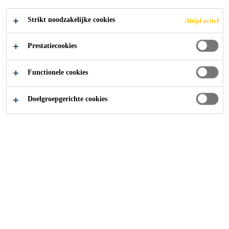
Strikt noodzakelijke cookies
Altijd actief
2023
WINSUM
Prestatiecookies
Functionele cookies
De Tirrel is een nieuw multifunctioneel gebouw in
Winsum. In het gebouw zitten scholen, kinderopvang, een
Doelgroepgerichte cookies
verzorgingshuis en een sporthal.