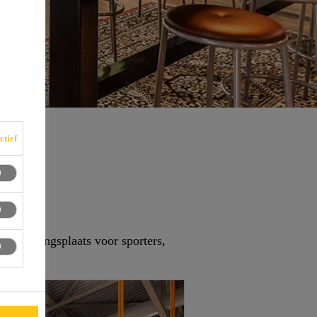
ctief
ontmoetingsplaats voor sporters,