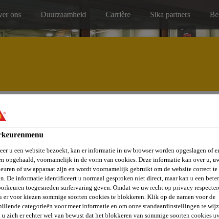
er ons
Duurzaamheid
Carrière
Sika partners
Be
Service, onderhoud & reparatie
rkeurenmenu
er u een website bezoekt, kan er informatie in uw browser worden opgeslagen of er
n opgehaald, voornamelijk in de vorm van cookies. Deze informatie kan over u, u
euren of uw apparaat zijn en wordt voornamelijk gebruikt om de website correct te 
n. De informatie identificeert u normaal gesproken niet direct, maar kan u een bete
orkeuren toegesneden surfervaring geven. Omdat we uw recht op privacy respecter
EDA
u er voor kiezen sommige soorten cookies te blokkeren. Klik op de namen voor de
hillende categorieën voor meer informatie en om onze standaardinstellingen te wijz
 u zich er echter wel van bewust dat het blokkeren van sommige soorten cookies u