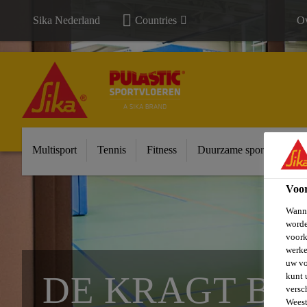
Sika Nederland
Countries
Ov
Multisport
Tennis
Fitness
Duurzame sportvloeren
Voo
Wanne
worde
voork
werke
uw vo
DE KRAGT BR
kunt 
versc
Weest