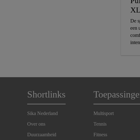
Pu
X
De s
een 
comf
inten
geco
uitm
belas
Shortlinks
Toepassinge
Sika Nederland
Multisport
Over ons
Tennis
Duurzaamheid
Fitness