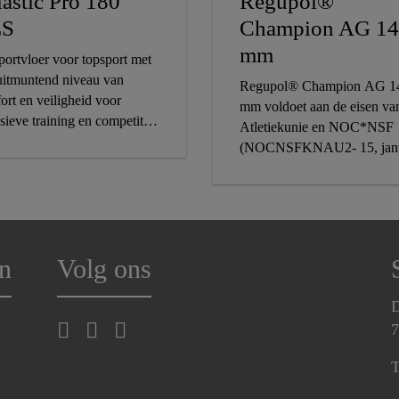
lastic Pro 180
Regupol®
LS
Champion AG 14
mm
portvloer voor topsport met
uitmuntend niveau van
Regupol® Champion AG 1
ort en veiligheid voor
mm voldoet aan de eisen va
sieve training en competitie
Atletiekunie en NOC*NSF
mbineerd met een
(NOCNSFKNAU2- 15, janu
untende weerstand tegen
2011 en NOCNSF-KNAU2
ting.
15.b, oktober 2013)
n
Volg ons
D
7
T