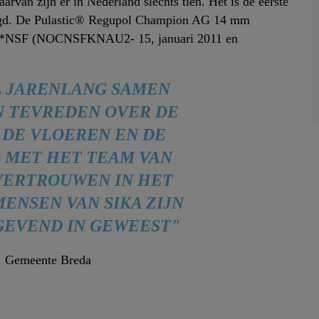
aarvan zijn er in Nederland slechts tien. Het is de eerste
elegd. De Pulastic® Regupol Champion AG 14 mm
NOC*NSF (NOCNSFKNAU2- 15, januari 2011 en
L JARENLANG SAMEN
JN TEVREDEN OVER DE
 DE VLOEREN EN DE
 MET HET TEAM VAN
 VERTROUWEN IN HET
ENSEN VAN SIKA ZIJN
GEVEND IN GEWEEST"
, Gemeente Breda