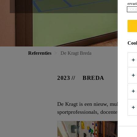
ervar
COO
Cook
Referenties
De Kragt Breda
2023
BREDA
De Kragt is een nieuw, multifunctio
sportprofessionals, docenten, jonge