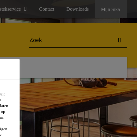
stekservice
Contact
Downloads
Mijn Sika
uit
w
laten
r op
en,
igen.
w