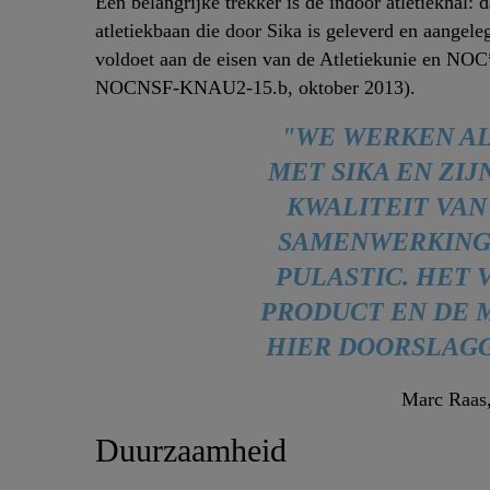
Een belangrijke trekker is de indoor atletiekhal: d
atletiekbaan die door Sika is geleverd en aang
voldoet aan de eisen van de Atletiekunie en 
NOCNSF-KNAU2-15.b, oktober 2013).
"WE WERKEN A
MET SIKA EN ZI
KWALITEIT VAN
SAMENWERKING
PULASTIC. HET
PRODUCT EN DE M
HIER DOORSLAG
Marc Raas
Duurzaamheid