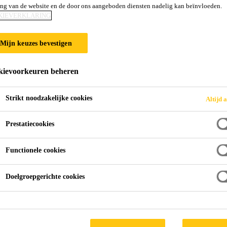
ing van de website en de door ons aangeboden diensten nadelig kan beïnvloeden.
KIEVERKLARING
Mijn keuzes bevestigen
ievoorkeuren beheren
Strikt noodzakelijke cookies
Altijd a
Prestatiecookies
Functionele cookies
neel sportcentrum in Breda. De indoorsportvoorziening is dé 
Doelgroepgerichte cookies
 talenten en wijkbewoners.