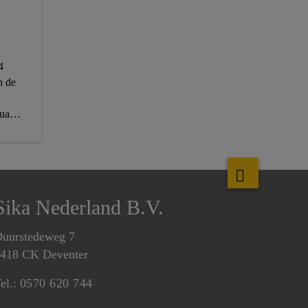
4
n de
ari
-
Sika Nederland B.V.
uurstedeweg 7
418 CK Deventer
el.:
0570 620 744