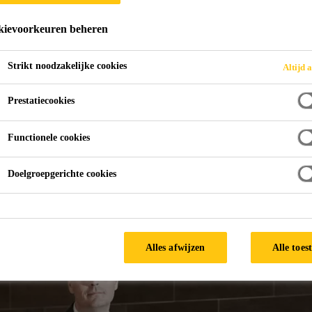
ievoorkeuren beheren
Strikt noodzakelijke cookies
Altijd a
met ingang van 1 januari 2020 een nieuwe Gene
Prestatiecookies
Functionele cookies
Directiewisseling
Doelgroepgerichte cookies
Alles afwijzen
Alle toes