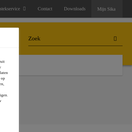
stekservice
Contact
Downloads
Mijn Sika
uit
w
laten
r op
en,
igen.
w