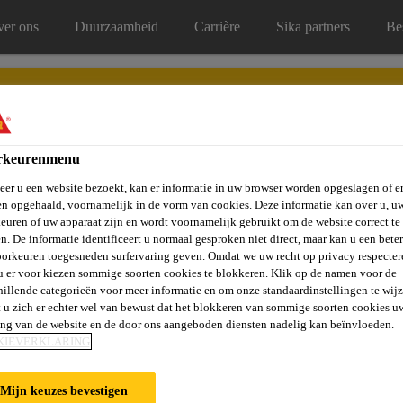
er ons
Duurzaamheid
Carrière
Sika partners
Be
rkeurenmenu
er u een website bezoekt, kan er informatie in uw browser worden opgeslagen of er
Service, onderhoud & reparatie
n opgehaald, voornamelijk in de vorm van cookies. Deze informatie kan over u, u
euren of uw apparaat zijn en wordt voornamelijk gebruikt om de website correct te 
n. De informatie identificeert u normaal gesproken niet direct, maar kan u een bete
orkeuren toegesneden surfervaring geven. Omdat we uw recht op privacy respecter
u er voor kiezen sommige soorten cookies te blokkeren. Klik op de namen voor de
ELING
hillende categorieën voor meer informatie en om onze standaardinstellingen te wijz
 u zich er echter wel van bewust dat het blokkeren van sommige soorten cookies u
ing van de website en de door ons aangeboden diensten nadelig kan beïnvloeden.
KIEVERKLARING
Mijn keuzes bevestigen