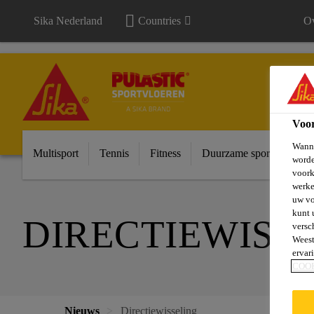
Sika Nederland
Countries
Ov
Voo
Wanne
Multisport
Tennis
Fitness
Duurzame sportvloeren
worde
voork
werke
uw vo
kunt 
DIRECTIEWISS
versc
Weest
ervar
COO
Nieuws
Directiewisseling