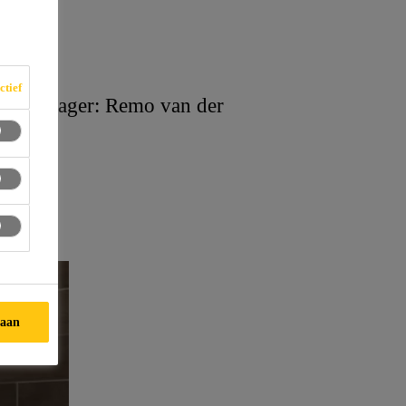
ctief
ral Manager: Remo van der
taan