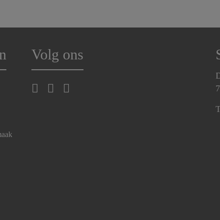
n
Volg ons
D
7
T
maak