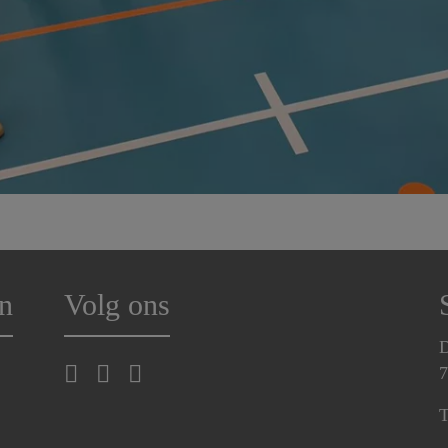
n
Volg ons
D
7
T