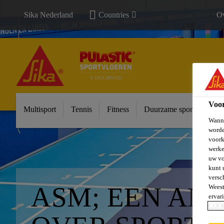
Sika Nederland
Countries
Ov
Voo
Multisport
Tennis
Fitness
Duurzame sportvloeren
Wanne
worde
voork
werke
uw vo
kunt 
versc
ASM; EEN AN
Weest
ervar
COO