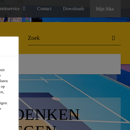
stekservice
Contact
Downloads
Mijn Sika
uit
w
laten
r op
en,
igen.
AN DENKEN
w