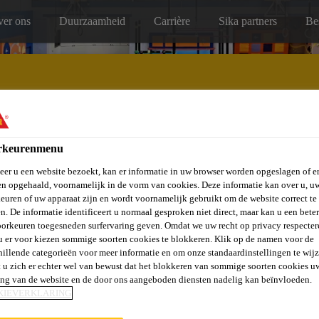
er ons
Duurzaamheid
Carrière
Sika partners
Be
rkeurenmenu
Service, onderhoud & reparatie
er u een website bezoekt, kan er informatie in uw browser worden opgeslagen of er
n opgehaald, voornamelijk in de vorm van cookies. Deze informatie kan over u, u
euren of uw apparaat zijn en wordt voornamelijk gebruikt om de website correct te 
n. De informatie identificeert u normaal gesproken niet direct, maar kan u een bete
orkeuren toegesneden surfervaring geven. Omdat we uw recht op privacy respecter
u er voor kiezen sommige soorten cookies te blokkeren. Klik op de namen voor de
hillende categorieën voor meer informatie en om onze standaardinstellingen te wijz
DERE MANIER V
 u zich er echter wel van bewust dat het blokkeren van sommige soorten cookies u
ing van de website en de door ons aangeboden diensten nadelig kan beïnvloeden.
KIEVERKLARING