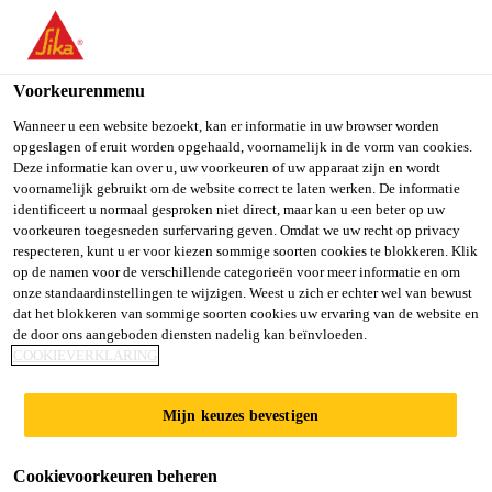
Voorkeurenmenu
Wanneer u een website bezoekt, kan er informatie in uw browser worden
opgeslagen of eruit worden opgehaald, voornamelijk in de vorm van cookies.
ASM BIJ ALO
Deze informatie kan over u, uw voorkeuren of uw apparaat zijn en wordt
voornamelijk gebruikt om de website correct te laten werken. De informatie
identificeert u normaal gesproken niet direct, maar kan u een beter op uw
AMSTERDAM
voorkeuren toegesneden surfervaring geven. Omdat we uw recht op privacy
respecteren, kunt u er voor kiezen sommige soorten cookies te blokkeren. Klik
op de namen voor de verschillende categorieën voor meer informatie en om
onze standaardinstellingen te wijzigen. Weest u zich er echter wel van bewust
dat het blokkeren van sommige soorten cookies uw ervaring van de website en
de door ons aangeboden diensten nadelig kan beïnvloeden.
COOKIEVERKLARING
Multisport
...
ALO Hogeschool - Amsterdam
Mijn keuzes bevestigen
Cookievoorkeuren beheren